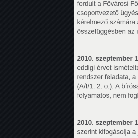
fordult a Fővárosi F
csoportvezető ügyés
kérelmező számára a
összefüggésben az il
2010. szeptember 1
eddigi érvet ismétel
rendszer feladata, 
(A/I/1, 2. o.). A bí
folyamatos, nem fogl
2010. szeptember 
szerint kifogásolja a