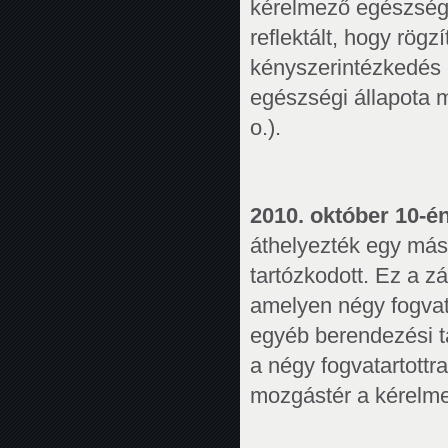
kérelmező egészségi
reflektált, hogy rögz
kényszerintézkedés 
egészségi állapota m
o.).
2010. október 10-é
áthelyezték egy más
tartózkodott. Ez a z
amelyen négy fogvat
egyéb berendezési tá
a négy fogvatartottra
mozgástér a kérelme