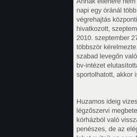
Annak ellenére nem b
napi egy óránál több
végrehajtás központi
hivatkozott, szeptemb
2010. szeptember 27-
többször kérelmezte
szabad levegőn való
bv-intézet elutasítot
sportolhatott, akkor i
Huzamos ideig vizes
légzőszervi megbete
kórházból való vissz
penészes, de az elég