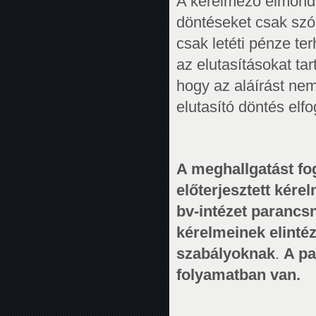
A kérelmező elmondta
döntéseket csak szób
csak letéti pénze ter
az elutasításokat tar
hogy az aláírást nem
elutasító döntés elfo
A meghallgatást fo
előterjesztett kére
bv-intézet parancs
kérelmeinek elintéz
szabályoknak
.
A pa
folyamatban van.