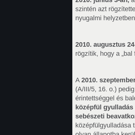
szintén azt rögzített
nyugalmi helyzetben 
2010. augusztus 24
rögzítik, hogy a „bal
A
2010. szeptember
(A/III/5, 16. o.) ped
érintettséggel és balo
középfül gyulladás 
sebészeti beavatkoz
középfülgyulladása t
olyan állapotba kerü