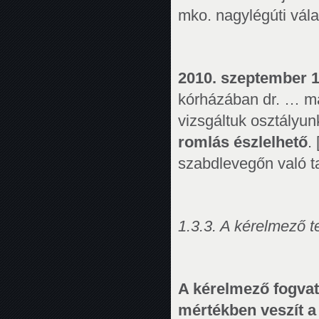
mko. nagylégúti vála
2010. szeptember 
kórházában dr. … már
vizsgáltuk osztályu
romlás észlelhető
.
szabdlevegőn való t
1.3.3. A kérelmező 
A kérelmező fogvat
mértékben veszít a 