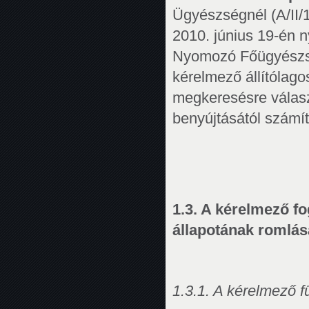
Ügyészségnél (A/II/1
2010. június 19-én n
Nyomozó Főügyészsé
kérelmező állítólago
megkeresésre válasz
benyújtásától számíto
1.3. A kérelmező f
állapotának romlása
1.3.1. A kérelmező f