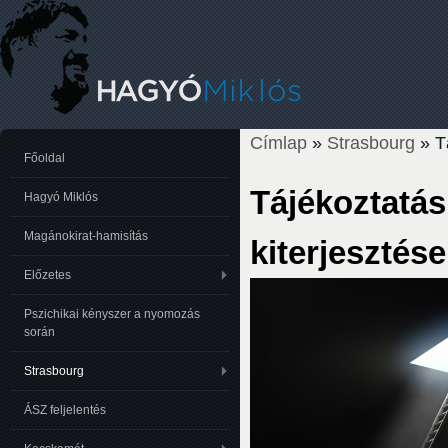
Címlap
»
Strasbourg
» Tá
Jelenlegi hely
Főoldal
Tájékoztatás
Hagyó Miklós
Magánokirat-hamisítás
kiterjesztése
Előzetes
Pszichikai kényszer a nyomozás
során
Strasbourg
ÁSZ feljelentés