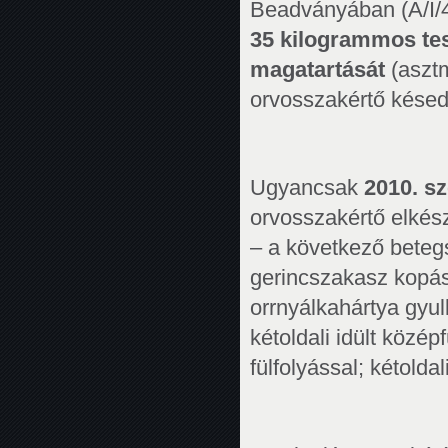
Beadványában (A/I/4
35 kilogrammos tes
magatartását
(aszt
orvosszakértő késed
Ugyancsak
2010. s
orvosszakértő elkész
– a következő betegs
gerincszakasz kopáso
orrnyálkahártya gyul
kétoldali idült közép
fülfolyással; kétolda