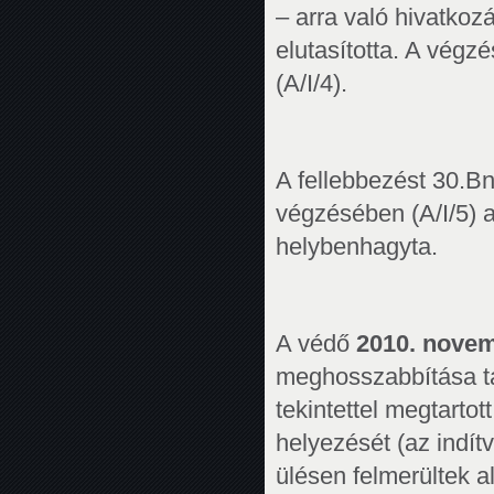
– arra való hivatkoz
elutasította. A végz
(A/I/4).
A fellebbezést 30.B
végzésében (A/I/5) a
helybenhagyta.
A védő
2010. novem
meghosszabbítása tá
tekintettel megtarto
helyezését (az indítv
ülésen felmerültek 