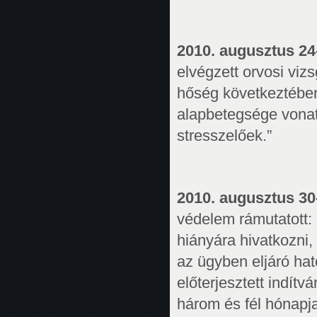
2010. augusztus 24
elvégzett orvosi viz
hőség következtében
alapbetegsége vonat
stresszelőek.”
2010. augusztus 30
védelem rámutatott:
hiányára hivatkozni,
az ügyben eljáró ha
előterjesztett indít
három és fél hónapj