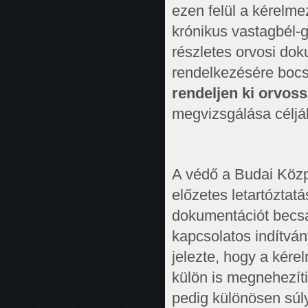
ezen felül a kérelme
krónikus vastagbél-g
részletes orvosi do
rendelkezésére bocsá
rendeljen ki orvoss
megvizsgálása céljá
A védő a Budai Közp
előzetes letartóztat
dokumentációt becsat
kapcsolatos indítvá
jelezte, hogy a kér
külön is megnehezíti
pedig különösen súly