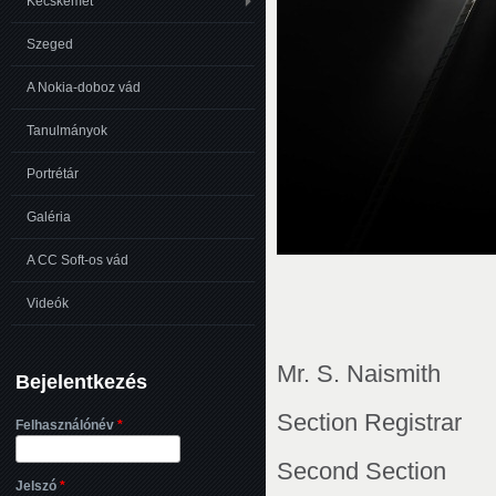
Kecskemét
Szeged
A Nokia-doboz vád
Tanulmányok
Portrétár
Galéria
A CC Soft-os vád
Videók
Mr. S. Naismith
Bejelentkezés
Section Registrar
Felhasználónév
*
Second Section
Jelszó
*