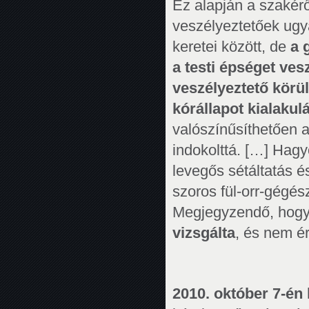
Ez alapján a szakérő
veszélyeztetőek ugy
keretei között, de
a 
a testi épséget ves
veszélyeztető körül
kórállapot kialakul
valószínűsíthetően 
indokolttá. […] Hag
levegős sétáltatás é
szoros fül-orr-gégész
Megjegyzendő, hog
vizsgálta
, és nem é
2010. október 7-én