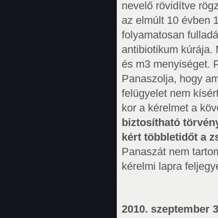
nevelő rövidítve rögz
az elmúlt 10 évben 1
folyamatosan fulladá
antibiotikum kúrája.
és m3 menyiséget. Pa
Panaszolja, hogy am
felügyelet nem kísé
kor a kérelmet a köv
biztosítható törv
kért többletidőt a z
Panaszát nem tartom 
kérelmi lapra feljeg
2010. szeptember 3