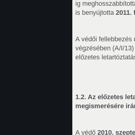
ig meghosszabbította
is benyújtotta
2011. 
A védői fellebbezés
végzésében (A/I/13
előzetes letartóztatá
1.2. Az előzetes le
megismerésére irán
A védő
2010. szept