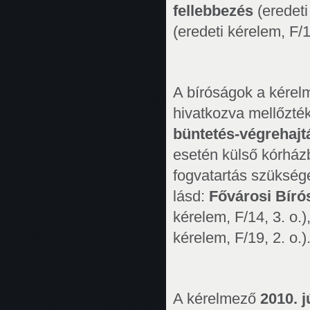
fellebbezés
(eredeti
(eredeti kérelem, F/16
A bíróságok a kérel
hivatkozva mellőzté
büntetés-végrehaj
esetén külső kórház
fogvatartás szüksé
lásd:
Fővárosi Bíró
kérelem, F/14, 3. o.)
kérelem, F/19, 2. o.)
A kérelmező
2010. j