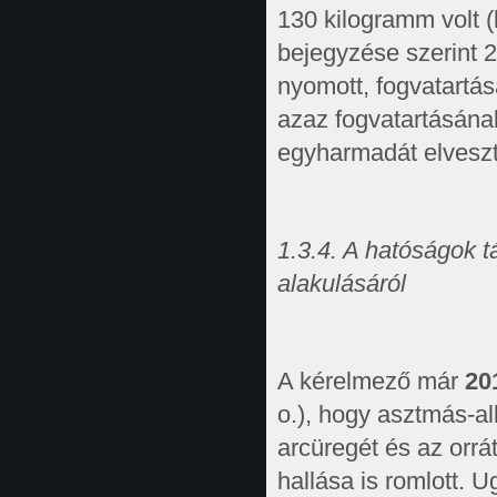
130 kilogramm volt (l
bejegyzése szerint 
nyomott, fogvatartá
azaz fogvatartásána
egyharmadát elveszt
1.3.4. A hatóságok 
alakulásáról
A kérelmező már
20
o.), hogy asztmás-a
arcüregét és az orrá
hallása is romlott. 