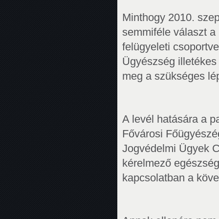
Minthogy 2010. szep
semmiféle választ a
felügyeleti csoportv
Ügyészség illetékes 
meg a szükséges lépé
A levél hatására a 
Fővárosi Főügyészég
Jogvédelmi Ügyek C
kérelmező egészségi
kapcsolatban a köve