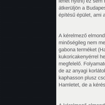
lehet nyitni) ez sem
átkerüljön a Budape
építésű épület, ami
A kérelmező elmond
minőségileg nem megf
gabona terméket (H
kukoricakenyérrel h
megfelelő. Folyamato
de az anyagi korlát
kaphasson plusz cso
Hamletet, de a kérést