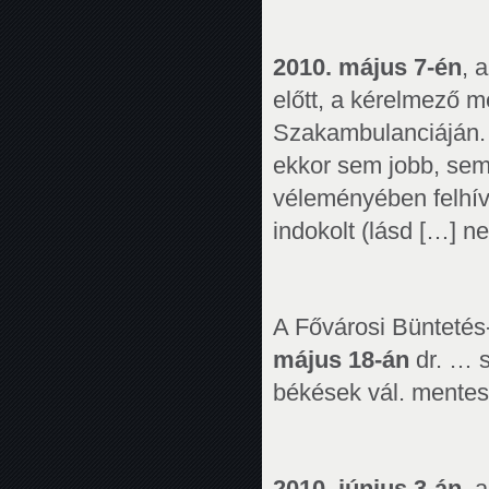
2010. május 7-én
, 
előtt, a kérelmező 
Szakambulanciáján. Az 
ekkor sem jobb, sem 
véleményében felhívt
indokolt (lásd […] n
A Fővárosi Büntetés
május 18-án
dr. … s
békések vál. mentes 
2010. június 3-án,
a