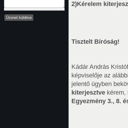
2)
Kérelem kiterjes
Tisztelt Bíróság!
Kádár András Kristóf
képviselője az alább
jelentő ügyben bekö
kiterjesztve
kérem, 
Egyezmény 3., 8. é