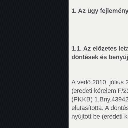
1. Az ügy fejlemény
1.1. Az előzetes le
döntések és benyúj
A védő 2010. július 
(eredeti kérelem F/23
(PKKB) 1.Bny.43942/
elutasította. A dönt
nyújtott be (eredeti 