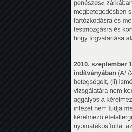
penészes« zárkában 
megbetegedésben sz
tartózkodásra és me
testmozgásra és kor
hogy fogvatartása ala
2010. szeptember 1
indítványában
(A/I/
betegségeit, (ii) ism
vizsgálatára nem kerü
aggályos a kérelmező
intézet nem tudja m
kérelmező ételallerg
nyomatékosította: a