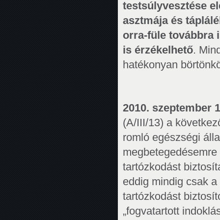
testsúlyvesztése el
asztmája és táplálé
orra-füle továbbra
is érzékelhető
. Min
hatékonyan börtönkö
2010. szeptember 1
(A/III/13) a követke
romló egészségi áll
megbetegedésemre te
tartózkodást biztosí
eddig mindig csak a
tartózkodást biztosít
„fogvatartott indokl