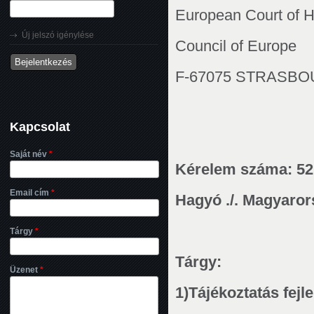
European Court of 
Új jelszó igénylése
Council of Europe
F-67075 STRASB
Kapcsolat
Saját név
*
Kérelem száma: 52
Email cím
*
Hagyó ./. Magyaror
Tárgy
*
Tárgy:
Üzenet
*
1)
Tájékoztatás fej