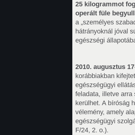
25 kilogrammot fog
operált füle begyul
a „személyes szabad
hátrányoknál jóval 
egészségi állapotáb
2010. augusztus 1
korábbiakban kifejtet
egészségügyi ellátá
feladata, illetve ar
kerülhet. A bíróság 
vélemény, amely ala
egészségügyi szolgá
F/24, 2. o.).