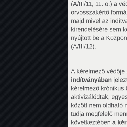
(A/III/11, 11. o.) a 
orvosszakértő formá
majd mivel az indítv
kirendelésére sem ke
nyújtott be a Közp
(A/III/12).
A kérelmező védője
indítványában
jelez
kérelmező krónikus 
aktivizálódtak, egy
között nem oldható m
tudja megfelelő men
következtében
a kér