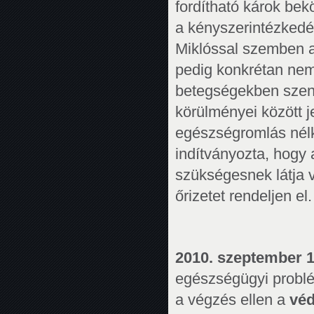
fordítható károk be
a kényszerintézkedé
Miklóssal szemben al
pedig konkrétan nem
betegségekben szenv
körülményei között j
egészségromlás nélk
indítványozta, hogy
szükségesnek látja 
őrizetet rendeljen el.
2010. szeptember 
egészségügyi problé
a végzés ellen a
véd