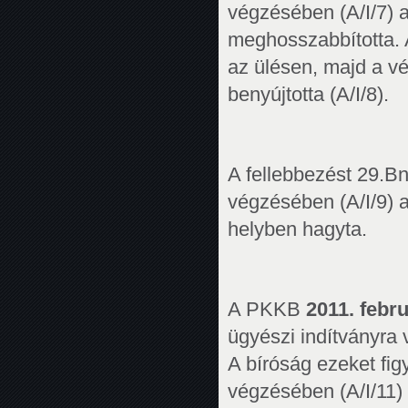
végzésében (A/I/7) a
meghosszabbította. A
az ülésen, majd a v
benyújtotta (A/I/8).
A fellebbezést 29.B
végzésében (A/I/9) a
helyben hagyta.
A PKKB
2011. febr
ügyészi indítványra v
A bíróság ezeket fi
végzésében (A/I/11) 