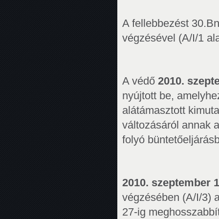
A fellebbezést 30.B
végzésével (A/I/1 ala
A védő
2010. szept
nyújtott be, amelyhe
alátámasztott kimut
változásáról annak 
folyó büntetőeljárá
2010. szeptember 
végzésében (A/I/3) 
27-ig meghosszabbíto