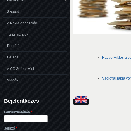
Kecskemét
Szeged
A Nokia-doboz vád
Tanulmányok
Portrétár
Galéria
Hagyó Miklósra v
A CC Soft-os vád
Vádlottársakra v
Videók
Bejelentkezés
Felhasználónév
*
Jelszó
*