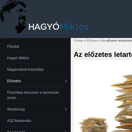
Címlap
»
Előzetes
» Az előzetes letartózt
Jelenlegi hely
Főoldal
Az előzetes leta
Hagyó Miklós
Magánokirat-hamisítás
Előzetes
Pszichikai kényszer a nyomozás
során
Strasbourg
ÁSZ feljelentés