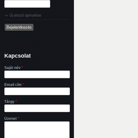
Új jelszó igénylése
Kapcsolat
Saját név
*
Email cím
*
Tárgy
*
Üzenet
*