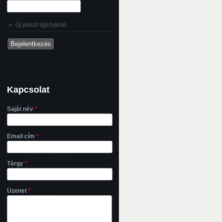
Új jelszó igénylése
Kapcsolat
Saját név
*
Email cím
*
Tárgy
*
Üzenet
*