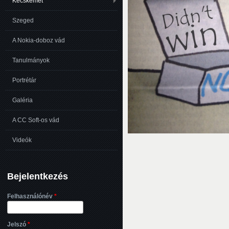
Kecskemét
Szeged
A Nokia-doboz vád
Tanulmányok
Portrétár
Galéria
A CC Soft-os vád
Videók
Bejelentkezés
Felhasználónév
*
Jelszó
*