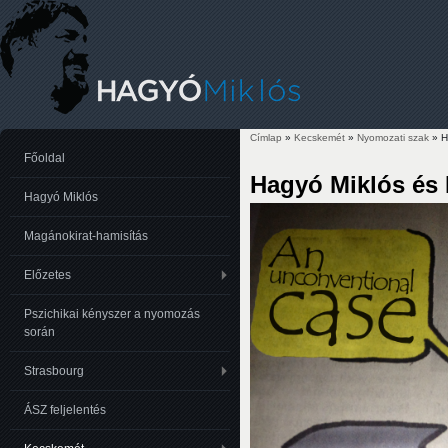
Címlap
»
Kecskemét
»
Nyomozati szak
» H
Jelenlegi hely
Főoldal
Hagyó Miklós és 
Hagyó Miklós
Magánokirat-hamisítás
Előzetes
Pszichikai kényszer a nyomozás
során
Strasbourg
ÁSZ feljelentés