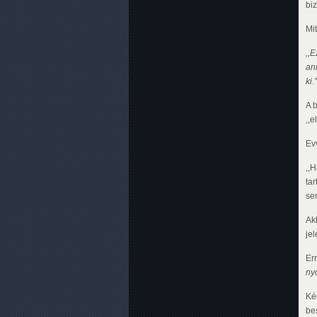
bi
Mit
,,E
an
ki.”
A b
,,e
Ev
,,
ta
se
Ak
je
Er
ny
Ké
be