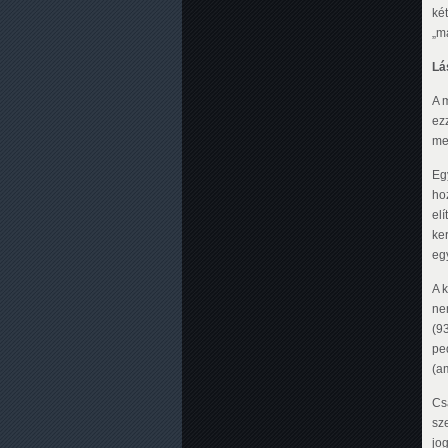
ké
„m
Lá
A 
ezz
me
Egy
ho
el
ke
eg
A 
ne
(93
pe
(am
Cs
sz
jo