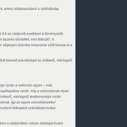
ték, amely alátámasztaná a vádhatóság
(I./14-es vádpont) esetében a törvényszék
 kezelés bűntettét, mint felbujtó”. A
zer végleges üzembe helyezése előtt fizesse ki a
ított kiemelt jelentőséget az értékelő, mérlegelő
ysége során a vallomás egyes – más
s magállapítása során, míg a vallomásnak olyan
z értékelő, mérlegelő tevékenysége során
tékoknak, így az egyes szerződésekkel
dozókról felkutatott számítástechnikai
ben a vádpontban milyen kétséget kizáró