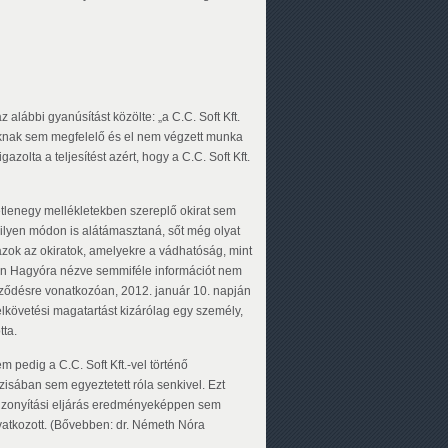
lábbi gyanúsítást közölte: „a C.C. Soft Kft.
oknak sem megfelelő és el nem végzett munka
olta a teljesítést azért, hogy a C.C. Soft Kft.
etlenegy mellékletekben szereplő okirat sem
milyen módon is alátámasztaná, sőt még olyat
ok az okiratok, amelyekre a vádhatóság, mint
jában Hagyóra nézve semmiféle információt nem
rződésre vonatkozóan, 2012. január 10. napján
elkövetési magatartást kizárólag egy személy,
ta.
 pedig a C.C. Soft Kft.-vel történő
isában sem egyeztetett róla senkivel. Ezt
t bizonyítási eljárás eredményeképpen sem
ivatkozott. (Bővebben: dr. Németh Nóra