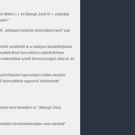
iklós I. r. és Balogh Zsolt IV. r. vádlottak
yert.”
 ,,kétséget kizáróan bizonyítást nyert” jogi
lvből vezethető le a hatályos büntetőeljárási
ított tényt nem lehet a vádlott terhére
s, matematikai szintű bizonyosságot várja el, és
-szerződéssel kapcsolatos hűtlen kezelés
ő bizonyítékok egyszerű túlsúlyának”
ényt nem követtem el.” (Balogh Zsolt,
milyen törvénytelenségre nem utasított”