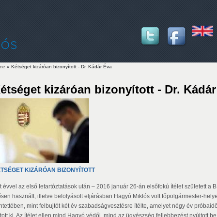
me
» Kétséget kizáróan bizonyított - Dr. Kádár Éva
u are here
étséget kizáróan bizonyított - Dr. Kádá
TSÉGET KIZÁRÓAN BIZONYÍTOTT
t évvel az első letartóztatások után – 2016 január 26-án elsőfokú ítélet született a
sen használt, illetve befolyásolt eljárásban Hagyó Miklós volt főpolgármester-helyett
tettében, mint felbujtót két év szabadságvesztésre ítélte, amelyet négy év próbaidőr
tott ki. Az ítélet ellen mind Hagyó védői, mind az ügyészség fellebbezést nyújtott be