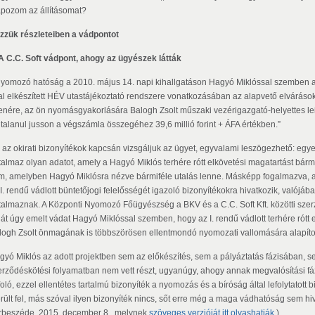
apozom az állításomat?
zzük részleteiben a vádpontot
 A C.C. Soft vádpont, ahogy az ügyészek látták
nyomozó hatóság a 2010. május 14. napi kihallgatáson Hagyó Miklóssal szemben az a
tal elkészített HÉV utastájékoztató rendszere vonatkozásában az alapvető elvárás
lenére, az ön nyomásgyakorlására Balogh Zsolt műszaki vezérigazgató-helyettes leigaz
gtalanul jusson a végszámla összegéhez 39,6 millió forint + ÁFA értékben.”
 az okirati bizonyítékok kapcsán vizsgáljuk az ügyet, egyvalami leszögezhető: egy
rtalmaz olyan adatot, amely a Hagyó Miklós terhére rótt elkövetési magatartást bár
m, amelyben Hagyó Miklósra nézve bármiféle utalás lenne. Másképp fogalmazva, az
 I. rendű vádlott büntetőjogi felelősségét igazoló bizonyítékokra hivatkozik, való
rtalmaznak. A Központi Nyomozó Főügyészség a BKV és a C.C. Soft Kft. közötti sze
hát úgy emelt vádat Hagyó Miklóssal szemben, hogy az I. rendű vádlott terhére rótt 
logh Zsolt önmagának is többszörösen ellentmondó nyomozati vallomására alapítot
gyó Miklós az adott projektben sem az előkészítés, sem a pályáztatás fázisában, sem
erződéskötési folyamatban nem vett részt, ugyanúgy, ahogy annak megvalósítási fáz
foló, ezzel ellentétes tartalmú bizonyíték a nyomozás és a bíróság által lefolytatot
rült fel, más szóval ilyen bizonyíték nincs, sőt erre még a maga vádhatóság sem h
rbeszéde, 2015. december 8., melynek
szöveges verzióját itt olvashatják.
)