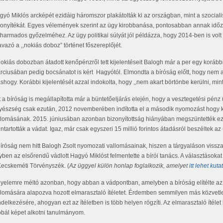
gyó Miklós arcképét ezidáig háromszor plakátolták ki az országban, mint a szocial
zonyítékát. Egyes vélemények szerint az ügy kirobbanása, pontosabban annak időz
tharmados győzelméhez. Az ügy politikai súlyát jól példázza, hogy 2014-ben is volt
vazó a ,,nokiás doboz” történet főszereplőjét.
nokiás dobozban átadott kenőpénzről tett kijelentéseit Balogh már a per egy koráb
rciusában pedig bocsánatot is kért Hagyótól. Elmondta a bíróság előtt, hogy nem 
hogy. Korábbi kijelentését azzal indokolta, hogy ,,nem akart börtönbe kerülni, mint 
t a bíróság is megállapította már a büntetőeljárás elején, hogy a vesztegetési pén
yészség csak ezután, 2012 novemberében indította el a második nyomozást hogy ki
llomásának. 2015. júniusában azonban bizonyítottság hiányában megszüntették ez
ntartották a vádat. Igaz, már csak egyszeri 15 millió forintos átadásról beszéltek a
bíróság nem hitt Balogh Zsolt nyomozati vallomásainak, hiszen a tárgyaláson vissz
yben az elsőrendű vádlott Hagyó Miklóst felmentette a bírói tanács. A választásokat
Kecskeméti Törvényszék. (
Az üggyel külön honlap foglalkozik, amelyet
itt lehet kuta
gyelemre méltó azonban, hogy abban a vádpontban, amelyben a bíróság elítélte az 
llomására alapozva hozott elmarasztaló ítéletet. Érdemben semmilyen más közvetle
ndelkezésére, ahogyan ezt az ítéletben is több helyen rögzíti. Az elmarasztaló ítéle
óbál képet alkotni tanulmányom.