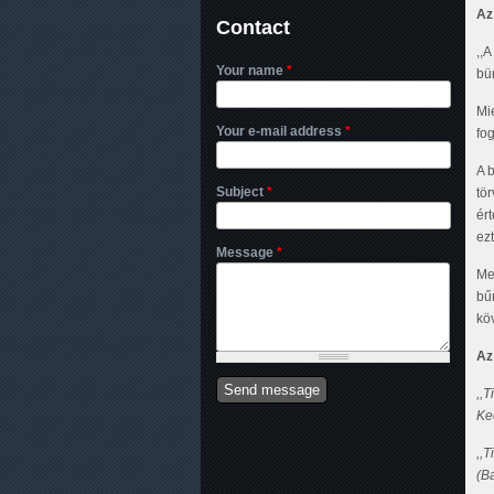
Az 
Contact
,,A
Your name
*
bün
Mie
Your e-mail address
*
fo
A 
Subject
*
tö
ért
ezt
Message
*
Me
bű
kö
Az
,,
Ke
,,
(B