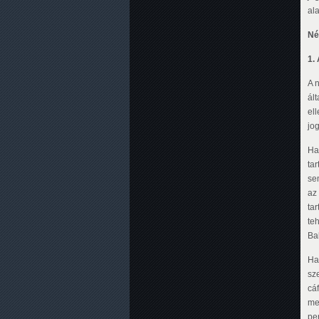
al
Né
1.
A 
ál
el
jo
Ha
ta
se
az
ta
te
Ba
Ha
sz
cá
me
pe