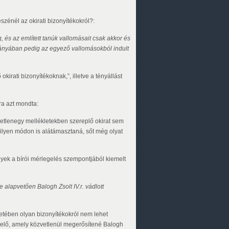
észénél az okirati bizonyítékokról?:
g, és az említett tanúk vallomásait csak akkor és
hiányában pedig az egyező vallomásokból indult
okirati bizonyítékoknak,”, illetve a tényállást
ra azt mondta:
yetlenegy mellékletekben szereplő okirat sem
milyen módon is alátámasztaná, sőt még olyat
elyek a bírói mérlegelés szempontjából kiemelt
e alapvetően Balogh Zsolt IV.r. vádlott
etében olyan bizonyítékokról nem lehet
t elő, amely közvetlenül megerősítené Balogh