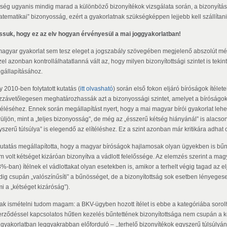
tség ugyanis mindig marad a különböző bizonyítékok vizsgálata során, a bizonyítási
atematikai” bizonyosság, ezért a gyakorlatnak szükségképpen lejjebb kell szállítani
ssuk, hogy ez az elv hogyan érvényesül a mai joggyakorlatban!
magyar gyakorlat sem tesz eleget a jogszabály szövegében megjelenő abszolút mércé
el azonban kontrollálhatatlanná vált az, hogy milyen bizonyítottsági szintet is teki
gállapításához.
 2010-ben folytatott kutatás (
itt olvasható
) során első fokon eljáró bíróságok ítélete
zzávetőlegesen meghatározhassák azt a bizonyossági szintet, amelyet a bíróságok
ítéléséhez. Ennek során megállapítást nyert, hogy a mai magyar bírói gyakorlat lehe
rüljön, mint a „teljes bizonyosság”, de még az „ésszerű kétség hiányánál” is alacso
yszerű túlsúlya” is elegendő az elítéléshez. Ez a szint azonban már kritikára adhat 
kutatás megállapította, hogy a magyar bíróságok hajlamosak olyan ügyekben is bű
m volt kétséget kizáróan bizonyítva a vádlott felelőssége. Az elemzés szerint a m
%-ban) ítélnek el vádlottakat olyan esetekben is, amikor a terhelt végig tagad az el
dig csupán „valószínűsíti” a bűnösséget, de a bizonyítottság sok esetben lényeges
i a „kétséget kizáróság”).
ak ismételni tudom magam: a BKV-ügyben hozott ítélet is ebbe a kategóriába sorolh
erződéssel kapcsolatos hűtlen kezelés bűntettének bizonyítottsága nem csupán a 
ggyakorlatban leggyakrabban előforduló – ,,terhelő bizonyítékok egyszerű túlsúlyá