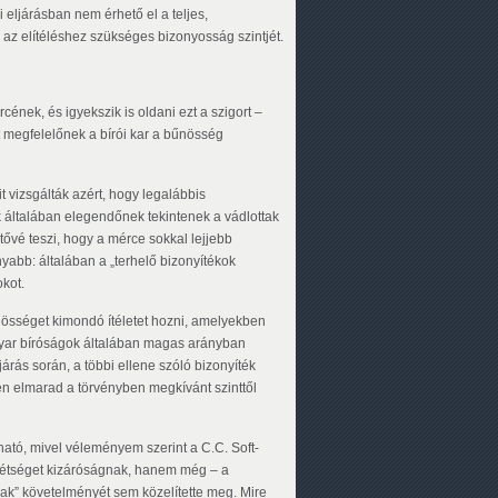
 eljárásban nem érhető el a teljes,
 az elítéléshez szükséges bizonyosság szintjét.
nek, és igyekszik is oldani ezt a szigort –
nt megfelelőnek a bírói kar a bűnösség
it vizsgálták azért, hogy legalábbis
 általában elegendőnek tekintenek a vádlottak
tővé teszi, hogy a mérce sokkal lejjebb
nyabb: általában a „terhelő bizonyítékok
okot.
nösséget kimondó ítéletet hozni, amelyekben
agyar bíróságok általában magas arányban
járás során, a többi ellene szóló bizonyíték
en elmarad a törvényben megkívánt szinttől
ató, mivel véleményem szerint a C.C. Soft-
kétséget kizáróságnak, hanem még – a
nak” követelményét sem közelítette meg. Mire