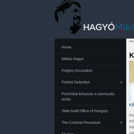
Ho
Yo
Home
K
Miklós Hagyó
Forgery Accusation
Pretrial Detention
Pszichikai kényszer a nyomozás
során
KÉ
State Audit Office of Hungary
Ha
erő
The Criminal Procedure
bűn
vál