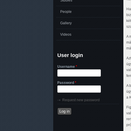
Studies
Ha
People
bi
ké
Gallery
sza
Videos
A 
má
más
User login
Az
üg
Username
*
va
fen
Password
*
A 
üg
a 
Request new password
Fi
va
re
pr