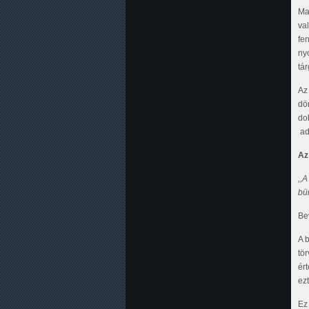
Ma
va
fe
ny
tá
Az
dö
do
ad
Az 
,,A
bün
Be
A 
tö
ért
ezt
Ez