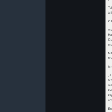
Te
áll
2.
A 
Hag
főp
mu
Mit
te
hi
,
,A
bi
ré
kie
kap
ad
En