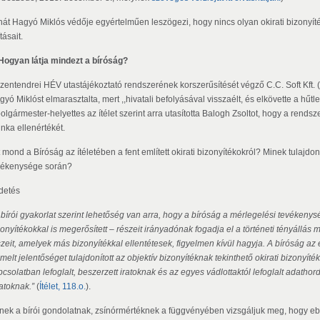
hát Hagyó Miklós védője egyértelműen leszögezi, hogy nincs olyan okirati bizonyí
ításait.
 Hogyan látja mindezt a bíróság?
szentendrei HÉV utastájékoztató rendszerének korszerűsítését végző C.C. Soft Kft. 
yó Miklóst elmarasztalta, mert ,,hivatali befolyásával visszaélt, és elkövette a hűtlen
olgármester-helyettes az ítélet szerint arra utasította Balogh Zsoltot, hogy a rends
nka ellenértékét.
 mond a Bíróság az ítéletében a fent említett okirati bizonyítékokról? Minek tulajdon
vékenysége során?
rdetés
 bírói gyakorlat szerint lehetőség van arra, hogy a bíróság a mérlegelési tevéken
zonyítékokkal is megerősített – részeit irányadónak fogadja el a történeti tényállá
szeit, amelyek más bizonyítékkal ellentétesek, figyelmen kívül hagyja. A bíróság a
melt jelentőséget tulajdonított az objektív bizonyítéknak tekinthető okirati bizonyí
csolatban lefoglalt, beszerzett iratoknak és az egyes vádlottaktól lefoglalt adathor
atoknak.”
(
Ítélet, 118.o.
).
nek a bírói gondolatnak, zsínórmértéknek a függvényében vizsgáljuk meg, hogy eb