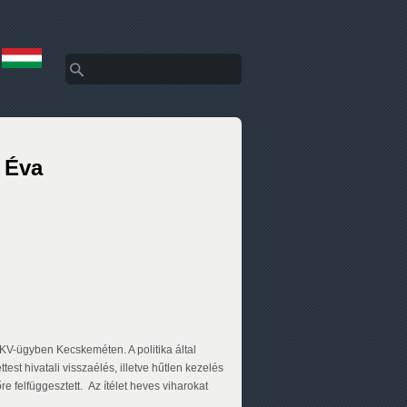
Search
Search form
r Éva
 BKV-ügyben Kecskeméten. A politika által
est hivatali visszaélés, illetve hűtlen kezelés
e felfüggesztett. Az ítélet heves viharokat
.