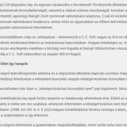
jd 120 tárgyalási nap, és egyszeri újrakezdés a Kecskeméti Törvényszék ítéletében 
llomásainak bizonyítatlanságát, valamint a vádirat számos visszásságát. Azonban 
nntartott, ugyanúgy Balogh Zsolt nyomozati vallomásaira alapozva. Csak és kizáról
omozati vallomásaira hivatkozva, amely mind az ugyanabban az időben tett médiany
rgyalási vallomásaival ellentétesek.
 összeállításom célja az, körbejárjuk – kielemezzük a C.C. Soft, vagyis az I/14-es
ntését, kérdéseket feltenni az indokolással kapcsolatban. Hogyan lehetséges az, h
bozos vesztegetés esetében a bíróság nem fogadta el Balogh többszörösen visszav
dig a C.C. Soft vádpontban az alapján ítéli el Hagyót.
ítélet így hangzik:
 végső teljesítésigazolás aláírása és a végszámla kifizetése kapcsán azonban Hagyó M
tetőjogi felelőssége a lefolytatott bizonyítás alapján kétséget kizáróan bizonyítást n
vezetőmben már írtam a ,,kétséget kizáróan bizonyítást nyert” jogi fogalomról. Nézzü
büntetőeljárási jog egyik fontos alapelve az ártatlanság vélelmének elve. Ebből az e
rvény in dubio pro reo szabálya, amelynek értelmében a kétséget kizáróan nem bizony
ékelni. [1998. évi XIX. tv. 4. § (2)] A magyar büntetőeljárási törvény szövege a telje
 a szakirodalom is így értelmezi.
 a szigorú értelmezés a gyakorlatban megvalósíthatatlan, mivel szinte soha nem v