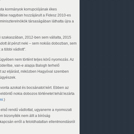
ista kormányok korrupciójának ékes
ítése nagyban hozzájárult a Fidesz 2010-es
 miniszterelnökök társaságában láthatta újra a
bi szakaszában, 2012-ben sem vállalta, 2015
adott át pénzt neki – sem nokiás dobozban, sem
a többi vádlott”.
z ügyében nem történt teljes körű nyomozás. Az
derítse, van-e alapja Balogh terhelő
t az eljárást, miközben Hagyóval szemben
z ügyészek.
avonta azokat és bocsánatot kért. Ebben az
 eldöntő nokia dobozos történetet tehát lezárta
tni
.
)
első rendű vádlottat, ugyanerre a nyomozati
n bizonyíték nem állt a bíróság
t kapcsán erről a feloldhatatlan ellentmondásról