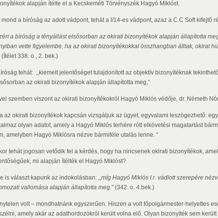
zonyítékok alapján ítélte el a Kecskeméti Törvényszék Hagyó Miklóst.
 mond a bíróság az adott vádpont, tehát a I/14-es vádpont, azaz a C.C Soft kifejtő r
zért a bíróság a tényállást elsősorban az okirati bizonyítékok alapján állapította me
nyiban vette figyelembe, ha az okirati bizonyítékokkal összhangban álltak, okirat 
(Ítélet 338. o., 2. bek.)
íróság tehát: ,,kiemelt jelentőséget tulajdonított az objektív bizonyítéknak tekinthető 
lsősorban az okirati bizonyítékok alapján állapította meg,”
vel szemben viszont az okirati bizonyítékokról Hagyó Miklós védője, dr. Németh Nó
Ha az okirati bizonyítékok kapcsán vizsgáljuk az ügyet, egyvalami leszögezhető: eg
rtalmaz olyan adatot, amely a Hagyó Miklós terhére rótt elkövetési magatartást bár
m, amelyben Hagyó Miklósra nézve bármiféle utalás lenne. “
kor tehát jogosan vetődik fel a kérdés, hogy ha nincsenek okirati bizonyítékok, am
lentőségűek, mi alapján ítélték el Hagyó Miklóst?
re is választ kapunk az indokolásban:
,,míg Hagyó Miklós I.r. vádlott szerepére nézv
omozati vallomása alapján állapította meg.”
(342. o. 4.bek.)
nytelen volt – mondhatnánk egyszerűen. Hiszen a volt főpolgármester-helyettes es
szélni, amely akár az adathordozókról került volna elő. Olyan bizonyíték sem kerül