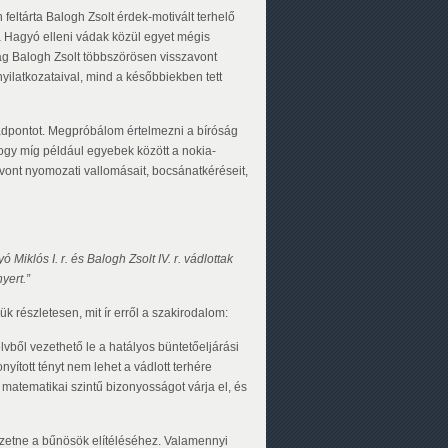
feltárta Balogh Zsolt érdek-motivált terhelő
a Hagyó elleni vádak közül egyet mégis
ag Balogh Zsolt többszörösen visszavont
ilatkozataival, mind a későbbiekben tett
 vádpontot. Megpróbálom értelmezni a bíróság
ogy míg például egyebek között a nokia-
ont nyomozati vallomásait, bocsánatkéréseit,
iklós I. r. és Balogh Zsolt IV. r. vádlottak
yert.”
k részletesen, mit ír erről a szakirodalom:
lvből vezethető le a hatályos büntetőeljárási
ított tényt nem lehet a vádlott terhére
s, matematikai szintű bizonyosságot várja el, és
ezetne a bűnösök elítéléséhez. Valamennyi